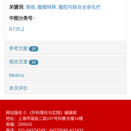
关键词:
胃癌,
腹膜转移,
腹腔内联合全身化疗
中图分类号:
R735.2
参考文献
10
相关文章
15
Metrics
本文评价
网站版权 © 《外科理论与实践》编辑部
地址：上海市瑞金二路197号科教大楼14楼
邮编：200025
电话：021-64374749；64370045-611432