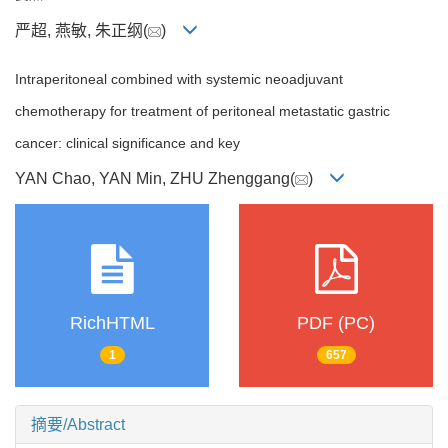
严超, 燕敏, 朱正纲(
)
Intraperitoneal combined with systemic neoadjuvant
chemotherapy for treatment of peritoneal metastatic gastric
cancer: clinical significance and key
YAN Chao, YAN Min, ZHU Zhenggang(
)
RichHTML
PDF (PC)
1
657
摘要/Abstract