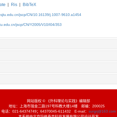
ote
|
Ris
|
BibTeX
.sjtu.edu.cn/jscp/CN/10.16139/j.1007-9610.a1454
jtu.edu.cn/jscp/CN/Y2005/V10/I04/353
网站版权 © 《外科理论与实践》编辑部
地址：上海市瑞金二路197号科教大楼14楼
邮编：200025
电话：021-64374749；64370045-611432
E-mail：
surgrj@163.com
本系统由北京玛格泰克科技发展有限公司设计开发