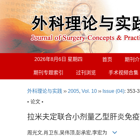
2026年8月6日 星期四
首页
期刊介
期刊专题索引
过刊浏览
手术视频合集
外科理论与实践
››
2005
,
Vol. 10
››
Issue (04)
: 353-3
• 论文 •
拉米夫定联合小剂量乙型肝炎免疫
周光文,肖卫东,吴伟顶,彭承宏,李宏为