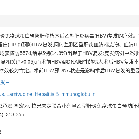
炎免疫球蛋白预防肝移植术后乙型肝炎病毒(HBV)复发的疗效。方
(HBIg)预防HBV复发,同时监测乙型肝炎血清标志物、血清HB
访557d,结果5例(14.3%)出现了HBV复发:复发病例中2例
关(P>0.05),而术前HBV鄄DNA阳性的病人术后HBV复发率显
期疗效较为肯定。术前HBV鄄DNA状态是影响术后HBV复发的重
蛋白
rus,
Lamivudine,
Hepatitis B immunoglobulin
,彭承宏,李宏为. 拉米夫定联合小剂量乙型肝炎免疫球蛋白预防肝移
: 353-355.
荐