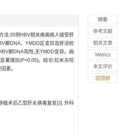
摘要
参考文献
法:35例HBV相关疾病病人接受肝
相关文章
V鄄DNA、YMDD区变异及肝活检
HBV鄄DNA阳性,无YMDD变异。病
Metrics
著增加(P<0.05)。结论:拉米夫啶
本文评价
要因素。
回顶部
植术后乙型肝炎病毒复发[J]. 外科