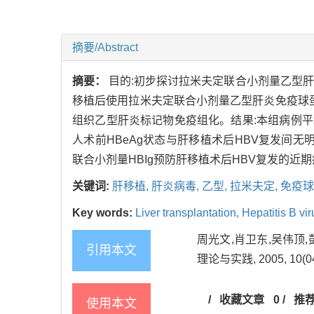
摘要/Abstract
摘要：
目的:初步探讨拉米夫定联合小剂量乙型肝
移植后使用拉米夫定联合小剂量乙型肝炎免疫球蛋白
组织乙型肝炎标记物免疫组化。结果:本组病例平均获随
人术前HBeAg状态与肝移植术后HBV复发间无明显相
联合小剂量HBIg预防肝移植术后HBV复发的近
关键词:
肝移植,
肝炎病毒,
乙型,
拉米夫定,
免疫球
Key words:
Liver transplantation,
Hepatitis B vi
周光文,肖卫东,吴伟顶
引用本文
理论与实践, 2005, 10(04)
/
收藏文章
0
/
推
使用本文