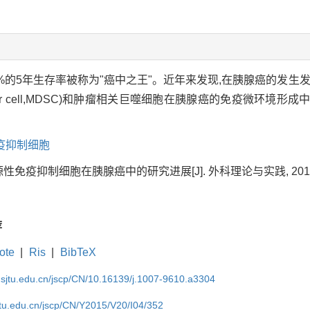
%的5年生存率被称为"癌中之王"。近年来发现,在胰腺癌的发生
uppressor cell,MDSC)和肿瘤相关巨噬细胞在胰腺癌的免疫微
疫抑制细胞
源性免疫抑制细胞在胰腺癌中的研究进展[J]. 外科理论与实践, 2015, 20(
荐
ote
|
Ris
|
BibTeX
.sjtu.edu.cn/jscp/CN/10.16139/j.1007-9610.a3304
jtu.edu.cn/jscp/CN/Y2015/V20/I04/352