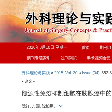
2026年8月10日 星期一
首页
期刊介
期刊专题索引
过刊浏览
手术视频合集
外科理论与实践
››
2015
,
Vol. 20
››
Issue (04)
: 352-3
• 论文 •
髓源性免疫抑制细胞在胰腺癌中的
阮祥, 方圆, 沈柏用,