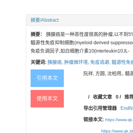
摘要/Abstract
摘要：
胰腺癌是一种恶性度很高的肿瘤,以不到5
髓源性免疫抑制细胞(myeloid derived s
免疫负调因子,如白细胞介素10(interleukin10,IL-
关键词:
胰腺癌,
肿瘤微环境,
免疫逃避,
髓源性免
阮祥, 方圆, 沈柏用,. 髓
引用本文
/
收藏文章
0
/
推
使用本文
导出引用管理器
EndN
链接本文:
https://www.qk
https://www.qk.s