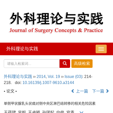
外科理论与实践
导
航
切
换
外科理论与实践
››
2014
,
Vol. 19
››
Issue (03)
: 214-
218.
doi:
10.16139/j.1007-9610.a3144
• 论文 •
上一篇
下一篇
单侧甲状腺乳头状癌对侧中央区淋巴结转移的相关危险因素
王蕴珺, 吴毅, 王卓颖, 孙团起, 向俊, 官青,