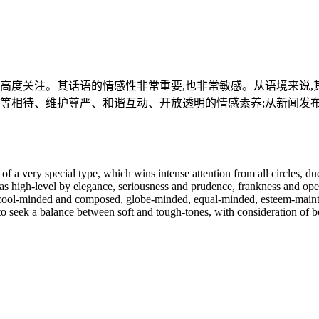
的高度关注。其话语的情感性非常重要,也非常敏感。从语境来说
平等相待、维护尊严、和谐互动、开放透明的情感素养;从新闻发
 a very special type, which wins intense attention from all circles, due 
 as high-level by elegance, seriousness and prudence, frankness and op
 be cool-minded and composed, globe-minded, equal-minded, esteem-main
to seek a balance between soft and tough-tones, with consideration of bot