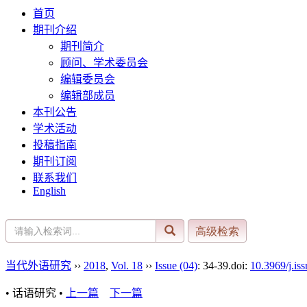
首页
期刊介绍
期刊简介
顾问、学术委员会
编辑委员会
编辑部成员
本刊公告
学术活动
投稿指南
期刊订阅
联系我们
English
当代外语研究
››
2018
,
Vol. 18
››
Issue (04)
: 34-39.
doi:
10.3969/j.is
• 话语研究 •
上一篇
下一篇