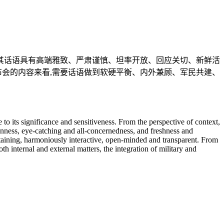
,其话语具有高端雅致、严肃谨慎、坦率开放、回应关切、新鲜活
布会的内容来看,需要话语做到软硬平衡、内外兼顾、军民共建、
to its significance and sensitiveness. From the perspective of context,
enness, eye-catching and all-concernedness, and freshness and
taining, harmoniously interactive, open-minded and transparent. From
h internal and external matters, the integration of military and