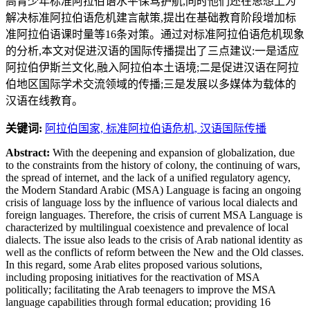
高青少年标准阿拉伯语水平保驾护航,同时他们还在思想上为
解决标准阿拉伯语危机建言献策,提出在基础教育阶段增加标
准阿拉伯语课时量等16条对策。通过对标准阿拉伯语危机现象
的分析,本文对促进汉语的国际传播提出了三点建议:一是适应
阿拉伯伊斯兰文化,融入阿拉伯本土语境;二是促进汉语在阿拉
伯地区国际学术交流领域的传播;三是发展以多媒体为载体的
汉语在线教育。
关键词:
阿拉伯国家,
标准阿拉伯语危机,
汉语国际传播
Abstract:
With the deepening and expansion of globalization, due
to the constraints from the history of colony, the continuing of wars,
the spread of internet, and the lack of a unified regulatory agency,
the Modern Standard Arabic (MSA) Language is facing an ongoing
crisis of language loss by the influence of various local dialects and
foreign languages. Therefore, the crisis of current MSA Language is
characterized by multilingual coexistence and prevalence of local
dialects. The issue also leads to the crisis of Arab national identity as
well as the conflicts of reform between the New and the Old classes.
In this regard, some Arab elites proposed various solutions,
including proposing initiatives for the reactivation of MSA
politically; facilitating the Arab teenagers to improve the MSA
language capabilities through formal education; providing 16