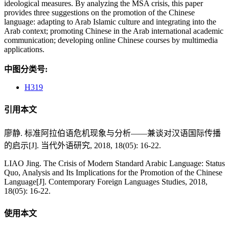
ideological measures. By analyzing the MSA crisis, this paper
provides three suggestions on the promotion of the Chinese
language: adapting to Arab Islamic culture and integrating into the
Arab context; promoting Chinese in the Arab international academic
communication; developing online Chinese courses by multimedia
applications.
中图分类号:
H319
引用本文
廖静. 标准阿拉伯语危机现象与分析——兼谈对汉语国际传播
的启示[J]. 当代外语研究, 2018, 18(05): 16-22.
LIAO Jing. The Crisis of Modern Standard Arabic Language: Status
Quo, Analysis and Its Implications for the Promotion of the Chinese
Language[J]. Contemporary Foreign Languages Studies, 2018,
18(05): 16-22.
使用本文