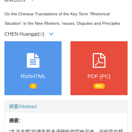
On the Chinese Translations of the Key Term “Rhetorical
Situation” in the New Rhetoric: Issues, Disputes and Principles
CHEN Huangqi(
)
RichHTML
PDF (PC)
2
891
摘要/Abstract
摘要：
“名正言顺”可谓先哲术语辨析的探幽足迹。近代梁启超