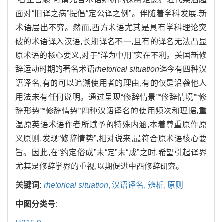
面对“旧译之病”提倡“定公译之例”。伴随着学科发展,新
术语层出不穷。然而,西方术语尤其是具有学科理论突
破的术语译入汉语,长期译名不一,且有的译名无法凸显
原术语的核心要义,对于“洋为中用”实在不利。美国新修
辞运动时期的著名术语
rhetorical situation
迄今有四种汉
语译名,有的可以追溯使用者的理由,有的仅是沿袭他人
用法未有任何说明。通过呈现“修辞情景”“修辞情境”“修
辞形势”“修辞情势”四种汉语译名的使用频次和理据,重
温原英语术语作者所赋予的特殊内涵,本着尊重原作原
义原则,发现“修辞情势”,相对说来,最符合原术语核心要
旨。因此,在“约定俗成”未“定”未“成”之时,希望引起译界
尤其是修辞学界的重视,以期促进中西修辞研究。
关键词:
rhetorical situation
,
汉语译名,
辨析,
原则
中图分类号: