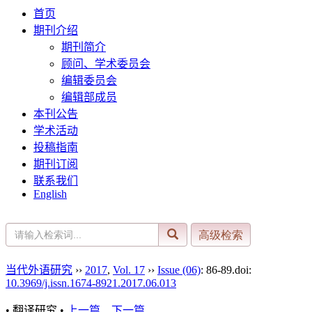
首页
期刊介绍
期刊简介
顾问、学术委员会
编辑委员会
编辑部成员
本刊公告
学术活动
投稿指南
期刊订阅
联系我们
English
当代外语研究
››
2017
,
Vol. 17
››
Issue (06)
: 86-89.
doi:
10.3969/j.issn.1674-8921.2017.06.013
• 翻译研究 •
上一篇
下一篇