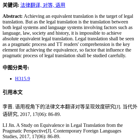
关键词:
法律翻译,
对等,
语用
Abstract:
Achieving an equivalent translation is the target of legal
translation. But as the legal translation is the translation between
both legal systems and language systems involving factors such as
language, law, society and history, it is impossible to achieve
absolute equivalent legal translation. Legal translation shall be seen
as a pragmatic process and TT readers' comprehension is the key
element for achieving the equivalence, so factor that influence the
pragmatic process of legal translation shall be studied carefully.
中图分类号:
H315.9
引用本文
李晋. 语用视角下的法律文本翻译对等呈现效度研究[J]. 当代外
语研究, 2017, 17(06): 86-89.
LI Jin. A Study on Equivalence in Legal Translation from the
Pragmatic Perspective[J]. Contemporary Foreign Languages
Studies, 2017, 17(06): 86-89.