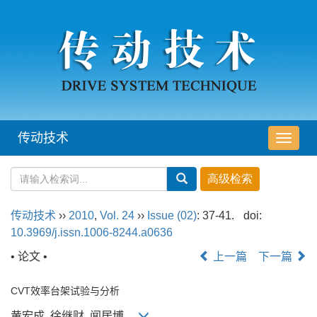
传动技术
导
航
切
换
传动技术
››
2010
,
Vol. 24
››
Issue (02)
: 37-41.
doi:
10.3969/j.issn.1006-8244.a0636
• 论文 •
上一篇
下一篇
CVT效率台架试验与分析
黄宏成, 徐继财, 闻居博,