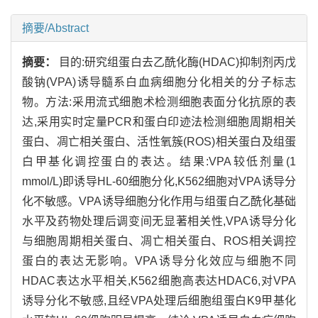
摘要/Abstract
摘要：
目的:研究组蛋白去乙酰化酶(HDAC)抑制剂丙戊
酸钠(VPA)诱导髓系白血病细胞分化相关的分子标志
物。方法:采用流式细胞术检测细胞表面分化抗原的表
达,采用实时定量PCR和蛋白印迹法检测细胞周期相关
蛋白、凋亡相关蛋白、活性氧簇(ROS)相关蛋白及组蛋
白甲基化调控蛋白的表达。结果:VPA较低剂量(1
mmol/L)即诱导HL-60细胞分化,K562细胞对VPA诱导分
化不敏感。VPA诱导细胞分化作用与组蛋白乙酰化基础
水平及药物处理后调变间无显著相关性,VPA诱导分化
与细胞周期相关蛋白、凋亡相关蛋白、ROS相关调控
蛋白的表达无影响。VPA诱导分化效应与细胞不同
HDAC表达水平相关,K562细胞高表达HDAC6,对VPA
诱导分化不敏感,且经VPA处理后细胞组蛋白K9甲基化