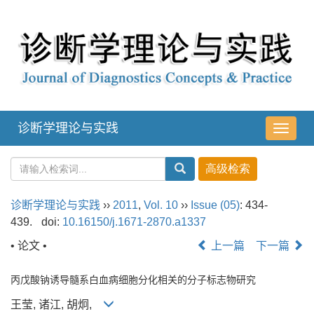
诊断学理论与实践
导
航
切
换
诊断学理论与实践
››
2011
,
Vol. 10
››
Issue (05)
: 434-
439.
doi:
10.16150/j.1671-2870.a1337
• 论文 •
上一篇
下一篇
丙戊酸钠诱导髓系白血病细胞分化相关的分子标志物研究
王莹, 诸江, 胡炯,