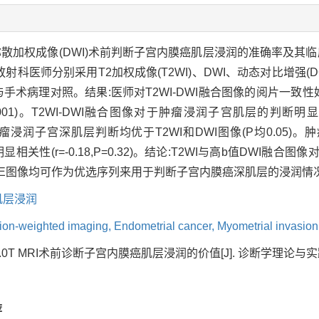
结合弥散加权成像(DWI)术前判断子宫内膜癌肌层浸润的准确率及其
射科医师分别采用T2加权成像(T2WI)、DWI、动态对比增强(DCE)、
,并与手术病理对照。结果:医师对T2WI-DWI融合图像的阅片一致性好
0.001)。T2WI-DWI融合图像对于肿瘤浸润子宫肌层的判断明显
对于肿瘤浸润子宫深肌层判断均优于T2WI和DWI图像(P均0.05)
无明显相关性(r=-0.18,P=0.32)。结论:T2WI与高b值DWI
DCE图像均可作为优选序列来用于判断子宫内膜癌深肌层的浸润情
肌层浸润
sion-weighted imaging,
Endometrial cancer,
Myometrial invasion
3.0T MRI术前诊断子宫内膜癌肌层浸润的价值[J]. 诊断学理论与实践, 2011
荐