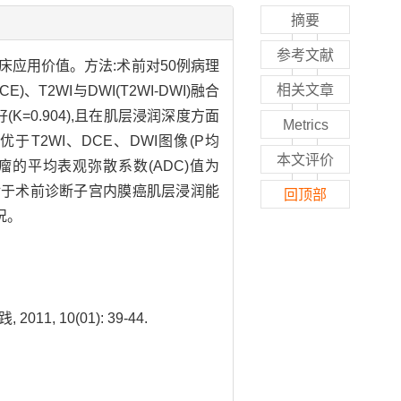
摘要
参考文献
临床应用价值。方法:术前对50例病理
相关文章
T2WI与DWI(T2WI-DWI)融合
(K=0.904),且在肌层浸润深度方面
Metrics
优于T2WI、DCE、DWI图像(P均
本文评价
。肿瘤的平均表观弥散系数(ADC)值为
融合图像对于术前诊断子宫内膜癌肌层浸润能
回顶部
况。
, 10(01): 39-44.