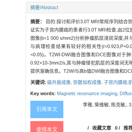
摘要/Abstract
摘要：
目的:探讨和评价3.0T MRI常规序列
证实为子宫内膜癌的患者行3.0T MRI检查,由2位放
图像(b=1 000 s/mm2)分析肿瘤肌层浸润深度
与病理检查结果有较好的相关性(r=0.923,P<
<0.05)。T2WI-DWI融合图像和DCE图像
0.92×10-3mm2/s,其与肿瘤侵犯肌层的深度间
提供准确信息。T2WI与高b值DWI融合图像和
关键词:
磁共振成像,
弥散加权成像,
子宫内膜癌:
Key words:
Magnetic resonance imaging,
Diffu
李雅, 柴维敏, 陈克敏,. 
引用本文
/
收藏文章
0
/
推
使用本文