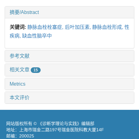
摘要/Abstract
关键词:
静脉血栓栓塞症,
后叶加压素,
静脉血栓形成,
性
疾病,
缺血性脑卒中
参考文献
相关文章
15
Metrics
本文评价
网站版权所有 © 《诊断学理论与实践》编辑部
地址：上海市瑞金二路197号瑞金医院科教大厦14F
邮编：200025