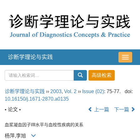
诊断学理论与实践
导
航
切
换
诊断学理论与实践
››
2003
,
Vol. 2
››
Issue (02)
: 75-77.
doi:
10.16150/j.1671-2870.a0135
• 论文 •
上一篇
下一篇
血浆凝血因子Ⅷ水平与血栓性疾病的关系
杨萍,李旭