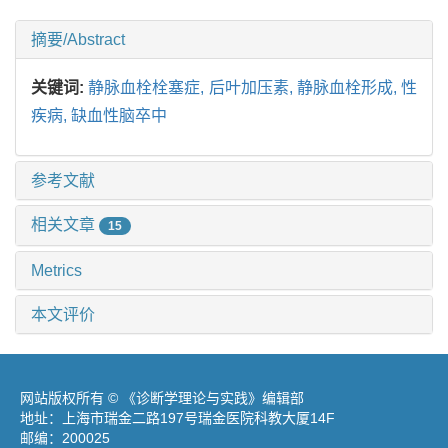
摘要/Abstract
关键词:
静脉血栓栓塞症,
后叶加压素,
静脉血栓形成,
性
疾病,
缺血性脑卒中
参考文献
相关文章
15
Metrics
本文评价
网站版权所有 © 《诊断学理论与实践》编辑部
地址：上海市瑞金二路197号瑞金医院科教大厦14F
邮编：200025