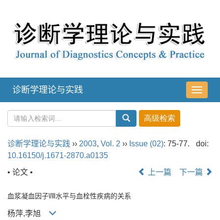
诊断学理论与实践
导
航
切
换
诊断学理论与实践
››
2003
,
Vol. 2
››
Issue (02)
: 75-77.
doi:
10.16150/j.1671-2870.a0135
• 论文 •
上一篇
下一篇
血浆凝血因子Ⅷ水平与血栓性疾病的关系
杨萍,李旭