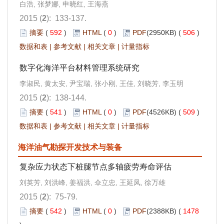
白浩, 张梦娜, 申晓红, 王海燕
2015 (
2
): 133-137.
摘要
(
592
)
HTML
(
0
)
PDF
(2950KB) (
506
)
数据和表
|
参考文献
|
相关文章
|
计量指标
数字化海洋平台材料管理系统研究
李淑民, 黄太安, 尹宝瑞, 张小刚, 王佳, 刘晓芳, 李玉明
2015 (
2
): 138-144.
摘要
(
541
)
HTML
(
0
)
PDF
(4526KB) (
509
)
数据和表
|
参考文献
|
相关文章
|
计量指标
海洋油气勘探开发技术与装备
复杂应力状态下桩腿节点多轴疲劳寿命评估
刘英芳, 刘洪峰, 姜福洪, 伞立忠, 王延凤, 徐万雄
2015 (
2
): 75-79.
摘要
(
542
)
HTML
(
0
)
PDF
(2388KB) (
1478