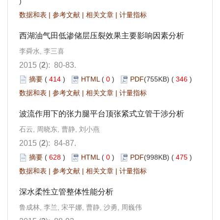
)
数据和表
|
参考文献
|
相关文章
|
计量指标
西湖油气田低渗储层压裂效果主要影响因素分析
李舜水, 李三喜
2015 (
2
): 80-83.
摘要
(
414
)
HTML
(
0
)
PDF
(755KB) (
346
)
数据和表
|
参考文献
|
相关文章
|
计量指标
波流作用下的张力腿平台顶张紧式立管干涉分析
石云, 周晓东, 曹静, 刘小燕
2015 (
2
): 84-87.
摘要
(
628
)
HTML
(
0
)
PDF
(998KB) (
475
)
数据和表
|
参考文献
|
相关文章
|
计量指标
深水柔性立管整体性能分析
鲁成林, 李兰, 宋平娜, 曹静, 沙勇, 周巍伟