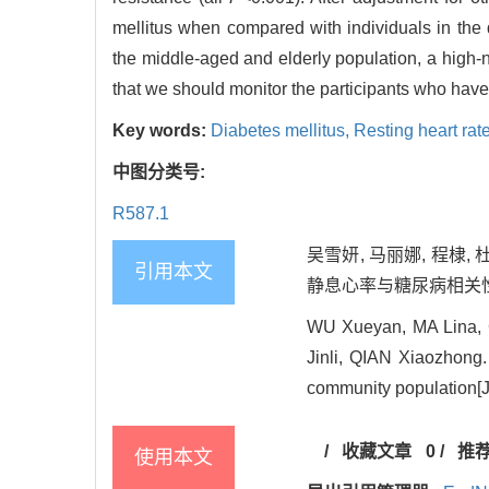
mellitus when compared with individuals in the q
the middle-aged and elderly population, a high-no
that we should monitor the participants who have h
Key words:
Diabetes mellitus,
Resting heart rat
中图分类号:
R587.1
吴雪妍, 马丽娜, 程棣,
引用本文
静息心率与糖尿病相关性的流行
WU Xueyan, MA Lina, 
Jinli, QIAN Xiaozhong.
community population[J]
/
收藏文章
0
/
推
使用本文