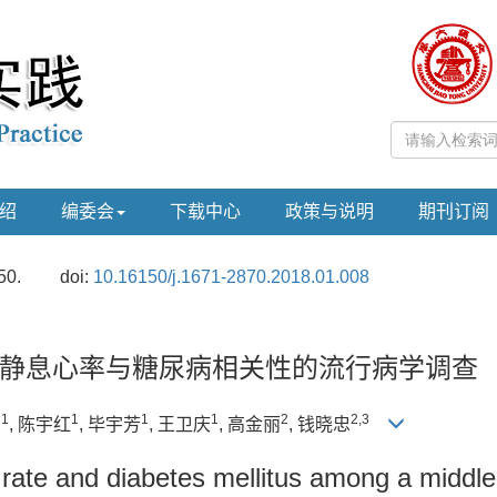
绍
编委会
下载中心
政策与说明
期刊订阅
50.
doi:
10.16150/j.1671-2870.2018.01.008
静息心率与糖尿病相关性的流行病学调查
1
1
1
1
2
2,3
莉
, 陈宇红
, 毕宇芳
, 王卫庆
, 高金丽
, 钱晓忠
 rate and diabetes mellitus among a middl