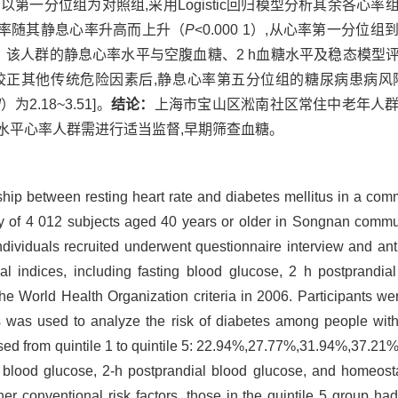
,以第一分位组为对照组,采用Logistic回归模型分析其余各心
率随其静息心率升高而上升（
P
<0.000 1）,从心率第一分
%、46.76%。该人群的静息心率水平与空腹血糖、2 h血糖水平及稳
显示,在校正其他传统危险因素后,静息心率第五分位组的糖尿病患病风
I
）为2.18~3.51]。
结论：
上海市宝山区淞南社区常住中老年人
水平心率人群需进行适当监督,早期筛查血糖。
nship between resting heart rate and diabetes mellitus in a c
 of 4 012 subjects aged 40 years or older in Songnan commu
individuals recruited underwent questionnaire interview and 
 indices, including fasting blood glucose, 2 h postprandial 
e World Health Organization criteria in 2006. Participants wer
is was used to analyze the risk of diabetes among people with d
ed from quintile 1 to quintile 5: 22.94%,27.77%,31.94%,37.21
ing blood glucose, 2-h postprandial blood glucose, and homeos
her conventional risk factors, those in the quintile 5 group had