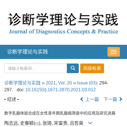
诊断学理论与实践
导
航
切
换
诊断学理论与实践
››
2021
,
Vol. 20
››
Issue (03)
: 294-
297.
doi:
10.16150/j.1671-2870.2021.03.012
• 综述 •
上一篇
下一篇
数字乳腺体层合成在女性青年期乳腺癌筛查中的应用及研究进展
陶志远, 史春颖(
), 张琦, 宋富贵, 吕哲昊