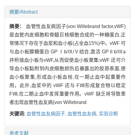
摘要/Abstract
摘要：
血管性血友病因子(von Willebrand factor,vWF)
是血管内皮细胞和骨髓巨核细胞合成的一种糖蛋白,正
常情况下存在于血浆和血小板(占全血15%)中。vWF 可
与血小板膜糖蛋白 GP Ⅰb/Ⅸ/Ⅴ结合,激活 GPⅡb/Ⅲa
并桥接血小板与vWF,从而促使血小板聚集;vWF 还可介
导血小板黏附到内皮细胞损伤后暴露出的胶原表面,使
血小板聚集,形成血小板血栓,在一期止血中起重要作
用。此外,血浆中的 vWF 还与 FⅧ形成复合物以稳定
FⅧ,在二期止血中发挥重要作用。vWF 缺乏将导致患
者出现血管性血友病(von Willebrand
关键词:
血管性血友病因子,
血管性血友病,
实验诊断
参考文献