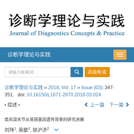
诊断学理论与实践
导
航
切
换
诊断学理论与实践
››
2018
,
Vol. 17
››
Issue (03)
: 347-
351.
doi:
10.16150/j.1671-2870.2018.03.024
• 综述 •
上一篇
下一篇
类风湿关节炎易感基因遗传背景的研究进展
1
2
2
刘玮
, 吴歆
, 徐沪济