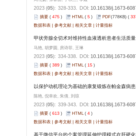
2023 (
05
): 328-333.
DOI:
10.16138/j.1673-608
摘要
(
475
)
HTML
(
5
)
PDF
(778KB) (
33
数据和表
|
参考文献
|
相关文章
|
计量指标
甲状旁腺全切术对维持性血液透析患者生活质量
马艳, 胡梦圆, 房诗菲, 王琳
2023 (
05
): 334-338.
DOI:
10.16138/j.1673-608
摘要
(
389
)
HTML
(
15
)
数据和表
|
参考文献
|
相关文章
|
计量指标
以保护动机理论为基础的康复锻炼在帕金森病患
陈艳, 倪幸欢, 朱倩, 刘琼
2023 (
05
): 339-343.
DOI:
10.16138/j.1673-608
摘要
(
613
)
HTML
(
4
)
数据和表
|
参考文献
|
相关文章
|
计量指标
基于微信平台的个案管理延伸护理模式在肝硬化