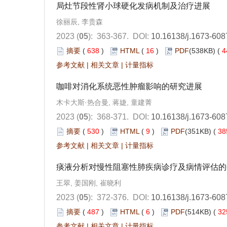
局灶节段性肾小球硬化发病机制及治疗进展
徐丽辰, 李贵森
2023 (
05
): 363-367.
DOI:
10.16138/j.1673-608
摘要
(
638
)
HTML
(
16
)
PDF
(538KB) (
4
参考文献
|
相关文章
|
计量指标
咖啡对消化系统恶性肿瘤影响的研究进展
木卡大斯·热合曼, 蒋婕, 童建菁
2023 (
05
): 368-371.
DOI:
10.16138/j.1673-608
摘要
(
530
)
HTML
(
9
)
PDF
(351KB) (
38
参考文献
|
相关文章
|
计量指标
痰液分析对慢性阻塞性肺疾病诊疗及病情评估的
王翠, 姜国刚, 崔晓利
2023 (
05
): 372-376.
DOI:
10.16138/j.1673-608
摘要
(
487
)
HTML
(
6
)
PDF
(514KB) (
32
参考文献
|
相关文章
|
计量指标