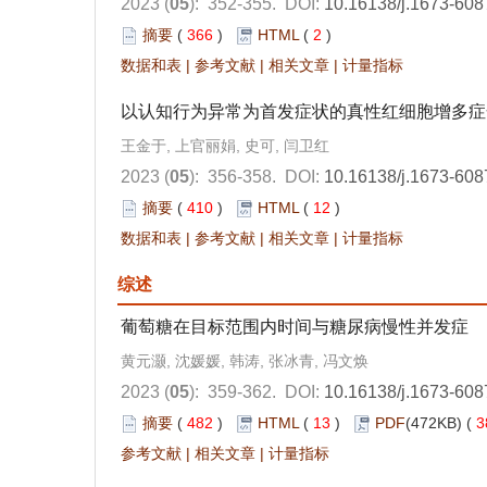
2023 (
05
): 352-355.
DOI:
10.16138/j.1673-608
摘要
(
366
)
HTML
(
2
)
数据和表
|
参考文献
|
相关文章
|
计量指标
以认知行为异常为首发症状的真性红细胞增多症
王金于, 上官丽娟, 史可, 闫卫红
2023 (
05
): 356-358.
DOI:
10.16138/j.1673-608
摘要
(
410
)
HTML
(
12
)
数据和表
|
参考文献
|
相关文章
|
计量指标
综述
葡萄糖在目标范围内时间与糖尿病慢性并发症
黄元灏, 沈媛媛, 韩涛, 张冰青, 冯文焕
2023 (
05
): 359-362.
DOI:
10.16138/j.1673-608
摘要
(
482
)
HTML
(
13
)
PDF
(472KB) (
3
参考文献
|
相关文章
|
计量指标