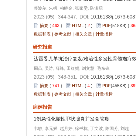
蔡波尔, 朱枫, 柏晓金, 张家雯, 陈湘珺
2023 (
05
): 344-347.
DOI:
10.16138/j.1673-608
摘要
(
463
)
HTML
(
2
)
PDF
(518KB) (
36
数据和表
|
参考文献
|
相关文章
|
计量指标
研究报道
达雷妥尤单抗治疗复发/难治性多发性骨髓瘤疗
周芮, 吴涛, 薛锋, 田红娟, 刘文慧, 毛东锋
2023 (
05
): 348-351.
DOI:
10.16138/j.1673-608
摘要
(
741
)
HTML
(
4
)
PDF
(455KB) (
39
数据和表
|
参考文献
|
相关文章
|
计量指标
病例报告
1例急性化脓性甲状腺炎并发食管瘘
韦敏, 李元媛, 赵月婷, 徐书杭, 丁文波, 陈国芳, 刘超