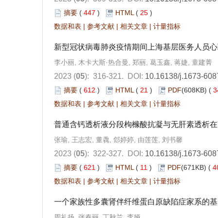
摘要
(
447
)
HTML
(
25
)
数据和表
|
参考文献
|
相关文章
|
计量指标
新型冠状病毒肺炎疫情期间上海基层医务人员心
李小丽, 木卡大斯·热合曼, 郑丽, 葛玉鑫, 蒋婕, 童建菁
2023 (
05
): 316-321.
DOI:
10.16138/j.1673-608
摘要
(
612
)
HTML
(
21
)
PDF
(608KB) (
3
数据和表
|
参考文献
|
相关文章
|
计量指标
普通含钙透析液分段枸橼酸抗凝与无肝素透析在
张瑜, 王志宏, 董毳, 郐婷婷, 由莲莲, 刘书馨
2023 (
05
): 322-327.
DOI:
10.16138/j.1673-608
摘要
(
621
)
HTML
(
11
)
PDF
(671KB) (
4
数据和表
|
参考文献
|
相关文章
|
计量指标
一个家族性多囊肾伴纤维蛋白原缺陷症家系的基
周礼扬, 张春丽, 丁秋兰, 李娅