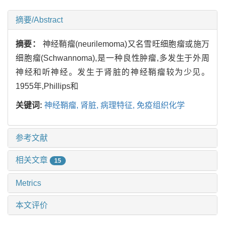
摘要/Abstract
摘要：
神经鞘瘤(neurilemoma)又名雪旺细胞瘤或施万
细胞瘤(Schwannoma),是一种良性肿瘤,多发生于外周
神经和听神经。发生于肾脏的神经鞘瘤较为少见。
1955年,Phillips和
关键词:
神经鞘瘤,
肾脏,
病理特征,
免疫组织化学
参考文献
相关文章
15
Metrics
本文评价