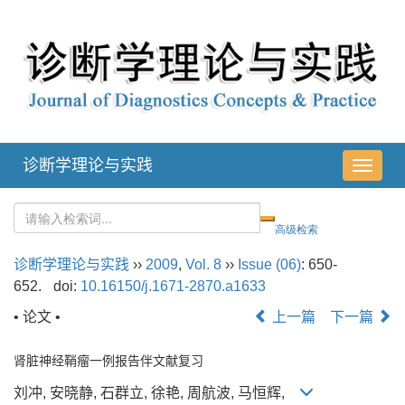
诊断学理论与实践
导
航
切
换
诊断学理论与实践
››
2009
,
Vol. 8
››
Issue (06)
: 650-
652.
doi:
10.16150/j.1671-2870.a1633
• 论文 •
上一篇
下一篇
肾脏神经鞘瘤一例报告伴文献复习
刘冲, 安晓静, 石群立, 徐艳, 周航波, 马恒辉,