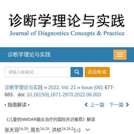
诊断学理论与实践
导
航
切
换
诊断学理论与实践
››
2022
,
Vol. 21
››
Issue (06)
: 677-
683.
doi:
10.16150/j.1671-2870.2022.06.003
• 指南解读 •
上一篇
下一篇
《儿童抗NMDAR脑炎治疗的国际共识推荐》解读
1a
,
1b
1a
,
1b
1a
,
1b
,
2
张天羽
, 周东
, 洪桢
(
)