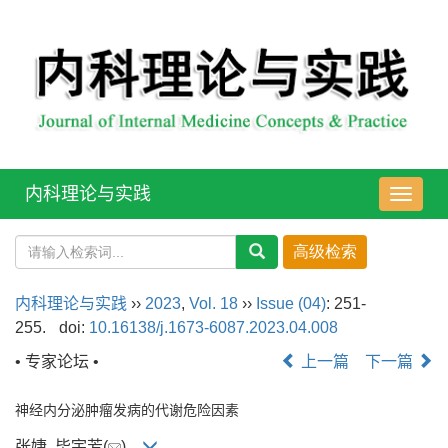
内科理论与实践
导
航
切
换
内科理论与实践
››
2023
,
Vol. 18
››
Issue (04)
: 251-
255.
doi:
10.16138/j.1673-6087.2023.04.008
• 专家论坛 •
上一篇
下一篇
神经内分泌肿瘤发病的代谢危险因素
张婕, 毕宇芳(
)