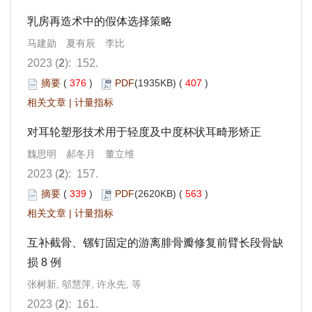
乳房再造术中的假体选择策略
马建勋 夏有辰 李比
2023 (
2
): 152.
摘要
(
376
)
PDF
(1935KB) (
407
)
相关文章
|
计量指标
对耳轮塑形技术用于轻度及中度杯状耳畸形矫正
魏思明 郝冬月 董立维
2023 (
2
): 157.
摘要
(
339
)
PDF
(2620KB) (
563
)
相关文章
|
计量指标
互补截骨、镙钉固定的游离腓骨瓣修复前臂长段骨缺
损 8 例
张树新, 邬慧萍, 许永先, 等
2023 (
2
): 161.