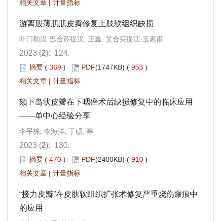
相关文章
|
计量指标
游离股薄肌肌皮瓣修复上肢软组织缺损
叶门勒汉·巴合苏提汉, 王鑫, 艾合买提江·玉素甫
2023 (
2
): 124.
摘要
(
369
)
PDF
(1747KB) (
953
)
相关文章
|
计量指标
颏下岛状皮瓣在下咽癌术后缺损修复中的临床应用
——单中心经验分享
李平栋, 李海洋, 丁硕, 等
2023 (
2
): 130.
摘要
(
470
)
PDF
(2400KB) (
910
)
相关文章
|
计量指标
“接力皮瓣”在皮肤软组织扩张术修复严重烧伤瘢痕中
的应用