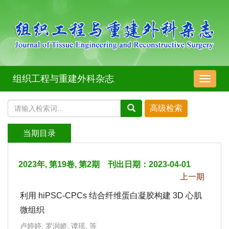
组织工程与重建外科杂志
导
航
切
换
当期目录
2023年, 第19卷, 第2期 刊出日期：2023-04-01
上一期
利用 hiPSC-CPCs 结合纤维蛋白凝胶构建 3D 心肌
微组织
卢婷婷, 罗润娇, 谭瑶, 等