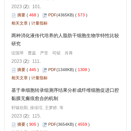
2023 (
2
): 101.
摘要
(
468
)
PDF
(4365KB) (
573
)
相关文章
|
计量指标
两种消化液传代培养的人脂肪干细胞生物学特性比较
研究
绽国琴 曹蕊 严笠 司锘 肖苒
2023 (
2
): 111.
摘要
(
445
)
PDF
(1348KB) (
1308
)
相关文章
|
计量指标
基于单细胞转录组测序结果分析成纤维细胞促进口腔
黏膜无瘢痕愈合的机制
轩辕欣阳, 徐佳珵, 王梦婷, 等
2023 (
2
): 115.
摘要
(
905
)
PDF
(3654KB) (
4559
)