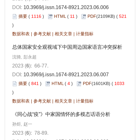
DOI:
10.3969/j.issn.1674-8921.2023.06.006
摘要
(
1116
)
HTML
(
11
)
PDF
(2109KB) (
521
)
数据和表
|
参考文献
|
相关文章
|
计量指标
总体国家安全观视域下中国周边国家语言冲突探析
沈骑, 彭永超
2023 (
6
): 66-77.
DOI:
10.3969/j.issn.1674-8921.2023.06.007
摘要
(
841
)
HTML
(
4
)
PDF
(1601KB) (
1033
)
数据和表
|
参考文献
|
相关文章
|
计量指标
《同心战“疫”》中家国情怀的多模态话语分析
孙炬, 赵一
2023 (
6
): 78-89.